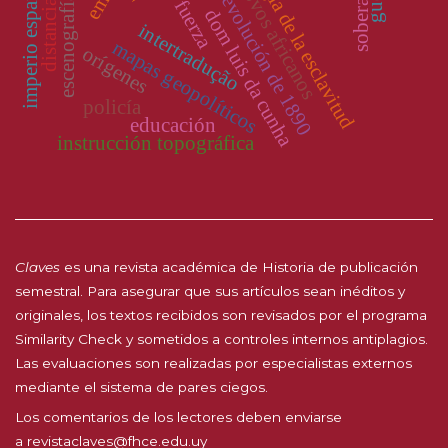
arqueología de la esclavitud
soberanía
imperio español
povos africanos
revolución de 1890
escenografía
fuerza
distancia
dom luis da cunha
intertradução
mapas geopolíticos
orígenes
policía
educación
instrucción topográfica
Claves
es una revista académica de Historia de publicación
semestral. Para asegurar que sus artículos sean inéditos y
originales, los textos recibidos son revisados por el programa
Similarity Check y sometidos a controles internos antiplagios.
Las evaluaciones son realizadas por especialistas externos
mediante el sistema de pares ciegos.
Los comentarios de los lectores deben enviarse
a
revistaclaves@fhce.edu.uy