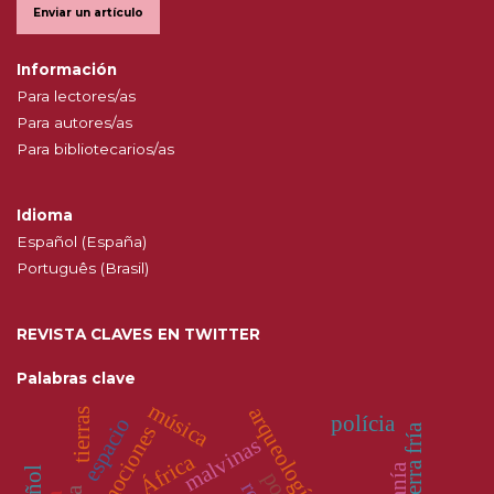
Enviar un artículo
Información
Para lectores/as
Para autores/as
Para bibliotecarios/as
Idioma
Español (España)
Português (Brasil)
REVISTA CLAVES EN TWITTER
Palabras clave
música
tierras
polícia
espacio
emociones
guerra fría
malvinas
África