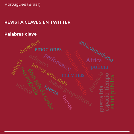
Português (Brasil)
REVISTA CLAVES EN TWITTER
Palabras clave
derechos
anticomunismo
emociones
soberanía
intertradução
perfomance
orígenes
África
polícia
povos africanos
policía
escenografía
dom luis da cunha
distancia
malvinas
espacio-tiempo
salud pública
espacio
mapas geopolíticos
música
fuerza
guerra fría
tierras