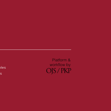
oles
es