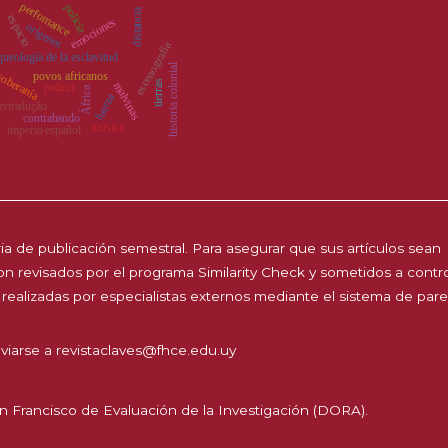
perfomance
policía
distancia
espacio
emociones
orígenes
escenografía
queología de la esclavitud
historia colonial
oberanía
povos africanos
tierras
malvinas
polícia
África
fuerza
tertradução
contrabando
música
imperio español
a de publicación semestral. Para asegurar que sus artículos sean
 son revisados por el programa Similarity Check y sometidos a contr
 realizadas por especialistas externos mediante el sistema de par
viarse a
revistaclaves@fhce.edu.uy
n Francisco de Evaluación de la Investigación (DORA).