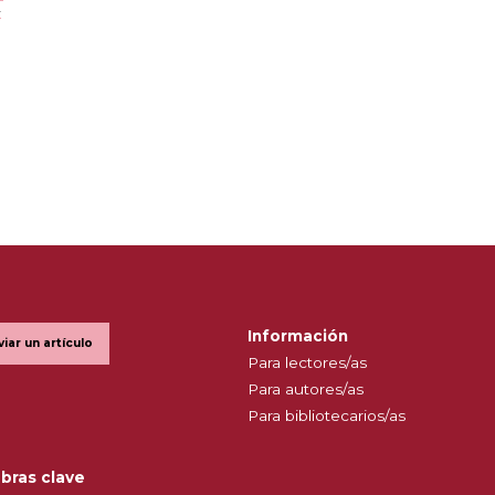
l
Información
viar un artículo
Para lectores/as
Para autores/as
Para bibliotecarios/as
bras clave