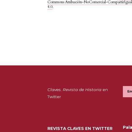
Commons Atribución-NoComercial-CompartirIgua
4.0
.
Claves. Revista de Historia
en
En
Twitter
Pala
REVISTA CLAVES EN TWITTER