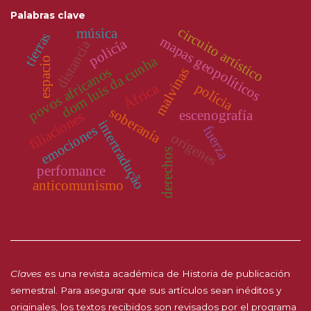
Palabras clave
circuito artístico
música
tierras
mapas geopolíticos
policía
distancia
dom luis da cunha
espacio
povos africanos
malvinas
polícia
África
soberanía
escenografía
filiaciones
intertradução
emociones
fuerza
orígenes
derechos
perfomance
anticomunismo
Claves
es una revista académica de Historia de publicación
semestral. Para asegurar que sus artículos sean inéditos y
originales, los textos recibidos son revisados por el programa