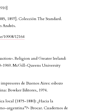
1910]
885, 1897]. Colección The Standard.
n Andrés.
dle/10908/12164
uction». Religion and Greater Ireland:
50-1969. McGill-Queens University
 impresores de Buenos Aires: esbozo
tina: Bowker Editores, 1974.
ca local (1875-1880): ¿Hacia la
rno-argentina”?» Brocar. Cuadernos de