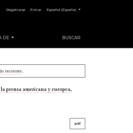
##plugins.themes.healthSciences.language.toggl
Registrarse
Entrar
Español (España)
A DE
BUSCAR
ás reciente
.
n la prensa americana y europea,
pdf