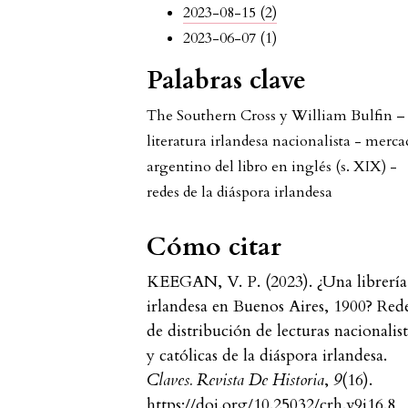
2023-08-15 (2)
2023-06-07 (1)
Palabras clave
The Southern Cross y William Bulfin –
literatura irlandesa nacionalista - merc
argentino del libro en inglés (s. XIX) -
redes de la diáspora irlandesa
Cómo citar
KEEGAN, V. P. (2023). ¿Una librería
irlandesa en Buenos Aires, 1900? Red
de distribución de lecturas nacionalist
y católicas de la diáspora irlandesa.
Claves. Revista De Historia
,
9
(16).
https://doi.org/10.25032/crh.v9i16.8