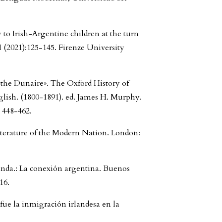
 to Irish-Argentine children at the turn
XI (2021):125-145. Firenze University
the Dunaire». The Oxford History of
glish. (1800-1891). ed. James H. Murphy.
. 448-462.
iterature of the Modern Nation. London:
nda.: La conexión argentina. Buenos
16.
fue la inmigración irlandesa en la