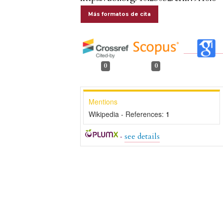
Más formatos de cita
0
0
Mentions
Wikipedia - References:
1
-
see details