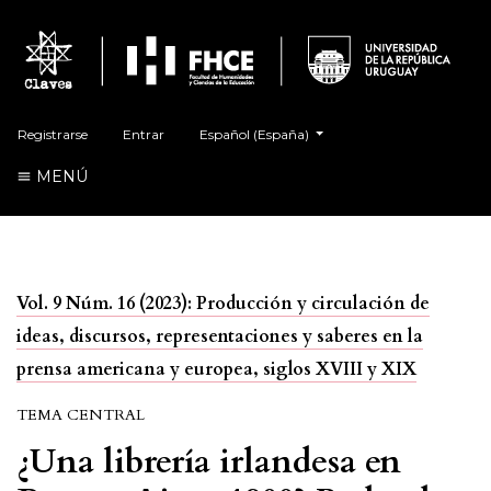
##plugins.themes.healthSciences.language.t
Registrarse
Entrar
Español (España)
MENÚ
Vol. 9 Núm. 16 (2023): Producción y circulación de
ideas, discursos, representaciones y saberes en la
prensa americana y europea, siglos XVIII y XIX
TEMA CENTRAL
¿Una librería irlandesa en