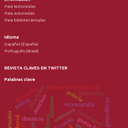
Para lectores/as
Para autores/as
Para bibliotecarios/as
Idioma
Español (España)
Português (Brasil)
REVISTA CLAVES EN TWITTER
Palabras clave
buenos aires siglo xix
filiaciones
educación
policía
biopolítica
derechos
polícia
malvinas
mapas geopolíticos
escenografía
soberanía
perfomance
fuerza
guerra fría
distancia