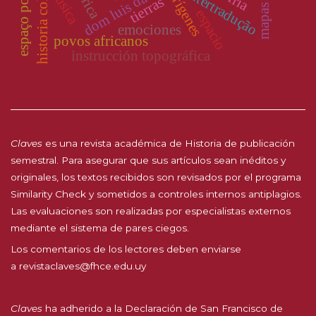
espaço portuário
historia colonial
dom luis da cunha
África
música
intertradução
orígenes
tierras
espacio
emociones
povos africanos
instrucción topográfica
Claves
es una revista académica de Historia de publicación
semestral. Para asegurar que sus artículos sean inéditos y
originales, los textos recibidos son revisados por el programa
Similarity Check y sometidos a controles internos antiplagios.
Las evaluaciones son realizadas por especialistas externos
mediante el sistema de pares ciegos.
Los comentarios de los lectores deben enviarse
a
revistaclaves@fhce.edu.uy
Claves
ha adherido a la
Declaración de San Francisco de