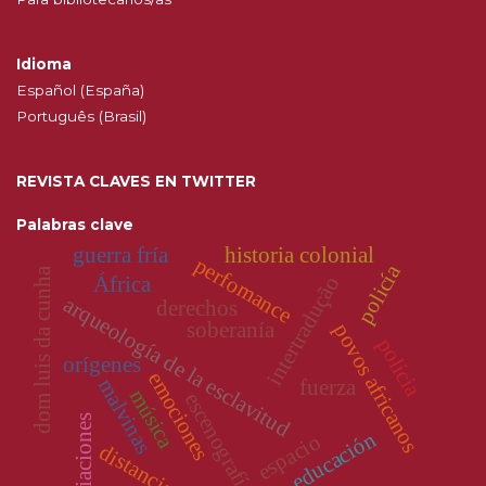
Idioma
Español (España)
Português (Brasil)
REVISTA CLAVES EN TWITTER
Palabras clave
guerra fría
historia colonial
perfomance
policía
dom luis da cunha
intertradução
África
arqueología de la esclavitud
derechos
soberanía
povos africanos
polícia
orígenes
emociones
malvinas
fuerza
música
escenografía
filiaciones
educación
espacio
distancia