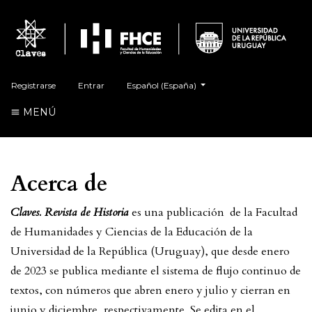
##plugins.themes.healthSciences.language.t
Registrarse
Entrar
Español (España)
MENÚ
Acerca de
Claves. Revista de Historia
es una publicación de la Facultad
de Humanidades y Ciencias de la Educación de la
Universidad de la República (Uruguay), que desde enero
de 2023 se publica mediante el sistema de flujo continuo de
textos, con números que abren enero y julio y cierran en
junio y diciembre, respectivamente. Se edita en el