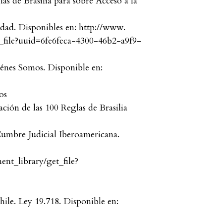
s de Brasilia para sobre Acceso a la
idad. Disponibles en: http://www.
_file?uuid=6fe6feca-4300-46b2-a9f9-
énes Somos. Disponible en:
os
ción de las 100 Reglas de Brasilia
Cumbre Judicial Iberoamericana.
nt_library/get_file?
hile. Ley 19.718. Disponible en: