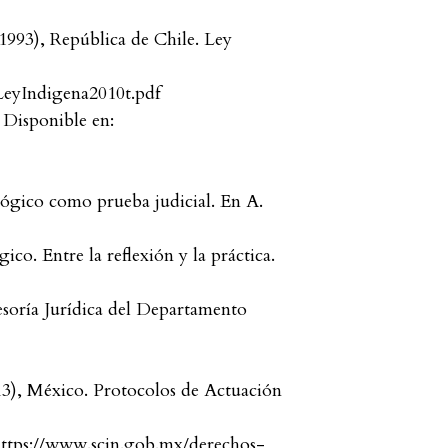
1993), República de Chile. Ley
LeyIndigena2010t.pdf
 Disponible en:
lógico como prueba judicial. En A.
co. Entre la reflexión y la práctica.
esoría Jurídica del Departamento
13), México. Protocolos de Actuación
 https://www.scjn.gob.mx/derechos-