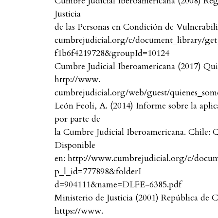
Cumbre Judicial Iberoamericana (2008) Regla
Justicia
de las Personas en Condición de Vulnerabil
cumbrejudicial.org/c/document_library/get
f1b6f4219728&groupId=10124
Cumbre Judicial Iberoamericana (2017) Qui
http://www.
cumbrejudicial.org/web/guest/quienes_som
León Feoli, A. (2014) Informe sobre la aplica
por parte de
la Cumbre Judicial Iberoamericana. Chile: 
Disponible
en: http://www.cumbrejudicial.org/c/docume
p_l_id=777898&folderI
d=904111&name=DLFE-6385.pdf
Ministerio de Justicia (2001) República de C
https://www.