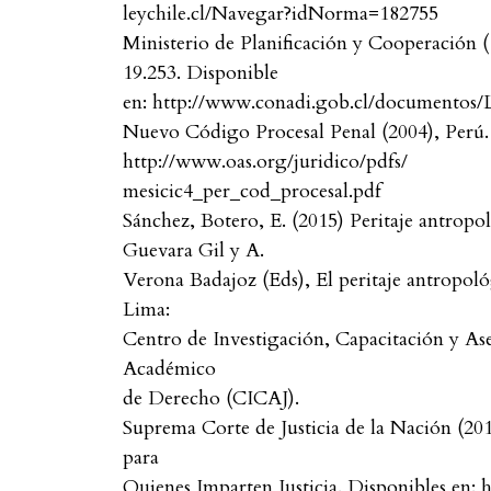
leychile.cl/Navegar?idNorma=182755
Ministerio de Planificación y Cooperación (
19.253. Disponible
en: http://www.conadi.gob.cl/documentos/
Nuevo Código Procesal Penal (2004), Perú.
http://www.oas.org/juridico/pdfs/
mesicic4_per_cod_procesal.pdf
Sánchez, Botero, E. (2015) Peritaje antropo
Guevara Gil y A.
Verona Badajoz (Eds), El peritaje antropológi
Lima:
Centro de Investigación, Capacitación y As
Académico
de Derecho (CICAJ).
Suprema Corte de Justicia de la Nación (20
para
Quienes Imparten Justicia. Disponibles en: