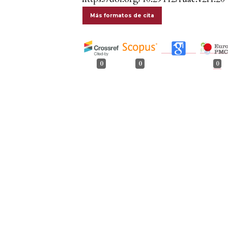
Más formatos de cita
0
0
0