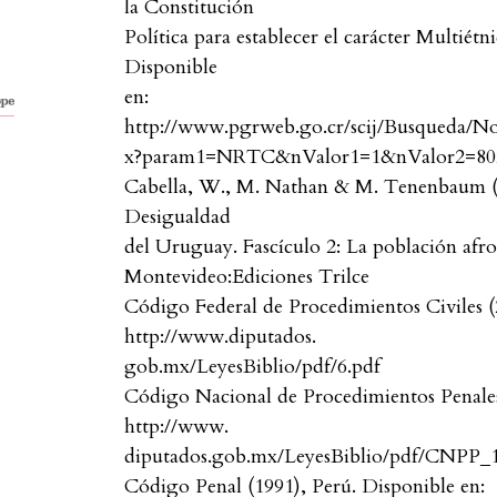
la Constitución
Política para establecer el carácter Multiétn
Disponible
en:
http://www.pgrweb.go.cr/scij/Busqueda/N
x?param1=NRTC&nValor1=1&nValor2=80
Cabella, W., M. Nathan & M. Tenenbaum (2
Desigualdad
del Uruguay. Fascículo 2: La población af
Montevideo:Ediciones Trilce
Código Federal de Procedimientos Civiles (
http://www.diputados.
gob.mx/LeyesBiblio/pdf/6.pdf
Código Nacional de Procedimientos Penales
http://www.
diputados.gob.mx/LeyesBiblio/pdf/CNPP_
Código Penal (1991), Perú. Disponible en: