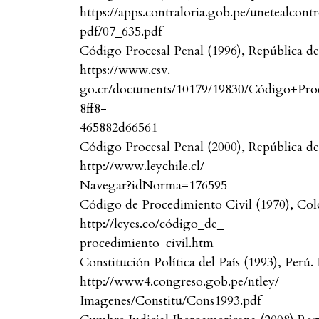
https://apps.contraloria.gob.pe/unetealcontr
pdf/07_635.pdf
Código Procesal Penal (1996), República de
https://www.csv.
go.cr/documents/10179/19830/Código+Proc
8ff8-
465882d66561
Código Procesal Penal (2000), República de
http://www.leychile.cl/
Navegar?idNorma=176595
Código de Procedimiento Civil (1970), Col
http://leyes.co/código_de_
procedimiento_civil.htm
Constitución Política del País (1993), Perú.
http://www4.congreso.gob.pe/ntley/
Imagenes/Constitu/Cons1993.pdf