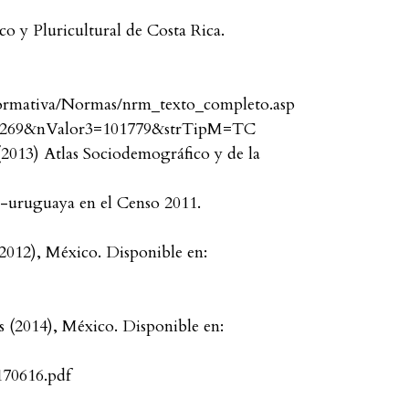
ico y Pluricultural de Costa Rica.
ormativa/Normas/nrm_texto_completo.asp
269&nValor3=101779&strTipM=TC
013) Atlas Sociodemográfico y de la
ro-uruguaya en el Censo 2011.
2012), México. Disponible en:
 (2014), México. Disponible en:
170616.pdf