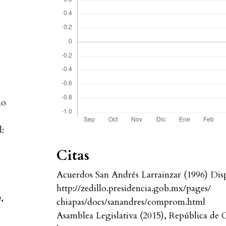
l
mo
l:
Citas
Acuerdos San Andrés Larrainzar (1996) Disp
http://zedillo.presidencia.gob.mx/pages/
a
,
chiapas/docs/sanandres/comprom.html
Asamblea Legislativa (2015), República de C