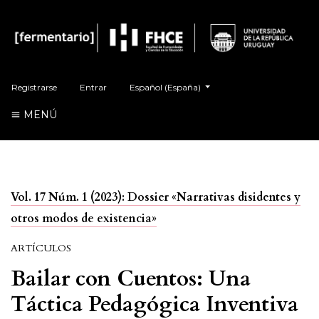
Cambiar el idioma. El actual es:
Registrarse
Entrar
Español (España)
MENÚ
Vol. 17 Núm. 1 (2023): Dossier «Narrativas disidentes y
otros modos de existencia»
ARTÍCULOS
Bailar con Cuentos: Una
Táctica Pedagógica Inventiva