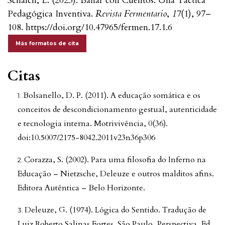
Schalch, L. (2023). Bailar con Cuentos: Una Táctica
Pedagógica Inventiva.
Revista Fermentario
,
17
(1), 97–
108. https://doi.org/10.47965/fermen.17.1.6
Más formatos de cita
Citas
Bolsanello, D. P. (2011). A educação somática e os
conceitos de descondicionamento gestual, autenticidade
e tecnologia interna. Motrivivência, 0(36).
doi:10.5007/2175-8042.2011v23n36p306
Corazza, S. (2002). Para uma filosofia do Inferno na
Educação – Nietzsche, Deleuze e outros malditos afins.
Editora Autêntica – Belo Horizonte.
Deleuze, G. (1974). Lógica do Sentido. Tradução de
Luiz Roberto Salinas Fortes. São Paulo, Perspectiva, Ed.