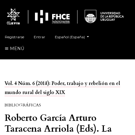
##plugins.themes.healthSciences.language.t
Registrarse
Entrar
Español (España)
MENÚ
Vol. 4 Núm. 6 (2018): Poder, trabajo y rebelión en el
mundo rural del siglo XIX
BIBLIOGRÁFICAS
Roberto García Arturo
Taracena Arriola (Eds). La