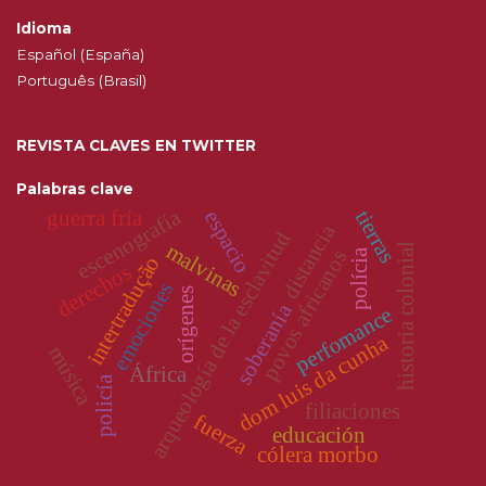
Idioma
Español (España)
Português (Brasil)
REVISTA CLAVES EN TWITTER
Palabras clave
escenografía
tierras
espacio
guerra fría
distancia
arqueología de la esclavitud
malvinas
historia colonial
povos africanos
polícia
intertradução
derechos
emociones
orígenes
soberanía
perfomance
dom luis da cunha
música
África
policía
filiaciones
fuerza
educación
cólera morbo