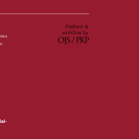
oles
es
al-