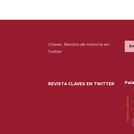
Claves. Revista de Historia
en
En
Twitter
Pala
REVISTA CLAVES EN TWITTER
c
espacios culturales
d
de
p
tierr