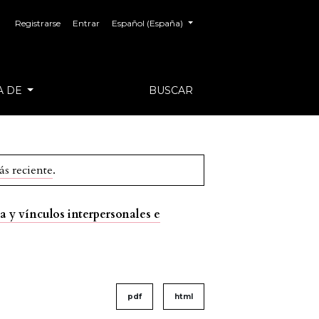
##plugins.themes.healthSciences.language.toggl
Registrarse
Entrar
Español (España)
A DE
BUSCAR
ás reciente
.
a y vínculos interpersonales e
pdf
html