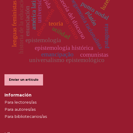
universidad
pensamiento crítico
historia de la educación
américa latina
luzes
vida
hegemonía racionalista
teoría del discurso
punto nodal
lenguas feministas
enunciación
eliseo verón
platón
teoría
patagonia
utilidad
epistemología
epistemología histórica
emancipação
comunistas
universalismo epistemológico
Enviar un artículo
Información
Para lectores/as
Para autores/as
Para bibliotecarios/as