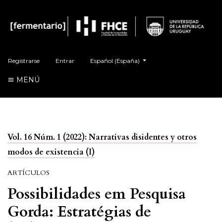
Cambiar el idioma. El actual es:
Registrarse
Entrar
Español (España)
MENÚ
Vol. 16 Núm. 1 (2022): Narrativas disidentes y otros
modos de existencia (I)
ARTÍCULOS
Possibilidades em Pesquisa
Gorda: Estratégias de