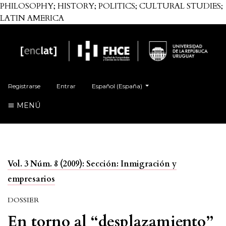
PHILOSOPHY; HISTORY; POLITICS; CULTURAL STUDIES;
LATIN AMERICA
Cambiar el idioma. El actual es:
Registrarse
Entrar
Español (España)
MENÚ
Vol. 3 Núm. 8 (2009): Sección: Inmigración y
empresarios
DOSSIER
En torno al “desplazamiento”