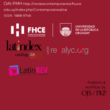
OAI-PMH
http://
revistacontemporanea.fhuce.
edu.uy/index.php/Contemporanea
/oai
ISSN 1688-9746