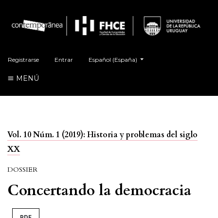
##plugins.themes.healthSciences.language.t
Registrarse
Entrar
Español (España)
MENÚ
Vol. 10 Núm. 1 (2019): Historia y problemas del siglo
XX
DOSSIER
Concertando la democracia
PDF