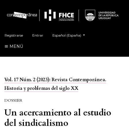
##plugins.themes.healthSciences.language.t
Registrarse
Entrar
Español (España)
MENÚ
Vol. 17 Núm. 2 (2023): Revista Contemporánea.
Historia y problemas del siglo XX
DOSSIER
Un acercamiento al estudio
del sindicalismo