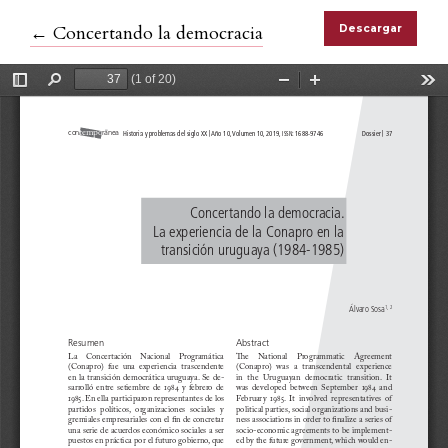
Volver a los detalles del artículo
←
Concertando la democracia
Descargar