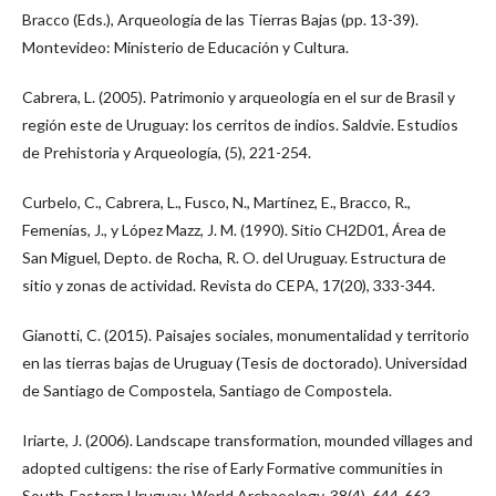
Bracco (Eds.), Arqueología de las Tierras Bajas (pp. 13-39).
Montevideo: Ministerio de Educación y Cultura.
Cabrera, L. (2005). Patrimonio y arqueología en el sur de Brasil y
región este de Uruguay: los cerritos de indios. Saldvie. Estudios
de Prehistoria y Arqueología, (5), 221-254.
Curbelo, C., Cabrera, L., Fusco, N., Martínez, E., Bracco, R.,
Femenías, J., y López Mazz, J. M. (1990). Sitio CH2D01, Área de
San Miguel, Depto. de Rocha, R. O. del Uruguay. Estructura de
sitio y zonas de actividad. Revista do CEPA, 17(20), 333-344.
Gianotti, C. (2015). Paisajes sociales, monumentalidad y territorio
en las tierras bajas de Uruguay (Tesis de doctorado). Universidad
de Santiago de Compostela, Santiago de Compostela.
Iriarte, J. (2006). Landscape transformation, mounded villages and
adopted cultigens: the rise of Early Formative communities in
South-Eastern Uruguay. World Archaeology, 38(4), 644-663.