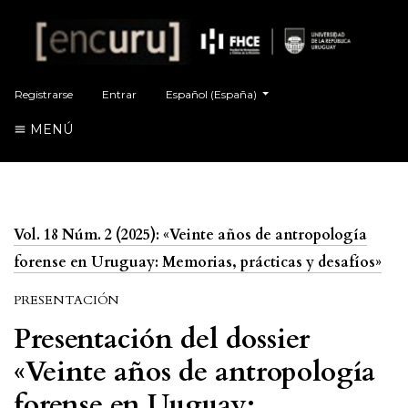
##plugins.themes.healthSciences.language.t
Registrarse
Entrar
Español (España)
MENÚ
Vol. 18 Núm. 2 (2025): «Veinte años de antropología
forense en Uruguay: Memorias, prácticas y desafíos»
PRESENTACIÓN
Presentación del dossier
«Veinte años de antropología
forense en Uuguay: