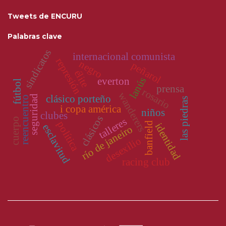
Tweets de ENCURU
Palabras clave
sindicatos
internacional comunista
represión
negro
peñarol
élite
lanús
everton
fútbol
prensa
rosario
wanderers
seguridad
clásico porteño
reencuentro
las piedras
i copa américa
niños
clubes
clásicos
talleres
cuerpo
política
banfield
identidad
esclavitud
río de janeiro
desexilio
racing club