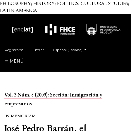
PHILOSOPHY; HISTORY; POLITICS; CULTURAL STUDIES;
LATIN AMERICA
Cambiar el idioma. El actual es:
Registrarse
Entrar
Español (España)
MENÚ
Vol. 3 Núm. 8 (2009): Sección: Inmigración y
empresarios
IN MEMORIAM
José Pedro Barrán, el