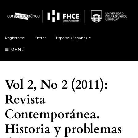
##plugins.themes.healthSciences.language.t
Registrarse
Entrar
Español (España)
MENÚ
Vol 2, No 2 (2011):
Revista
Contemporánea.
Historia y problemas