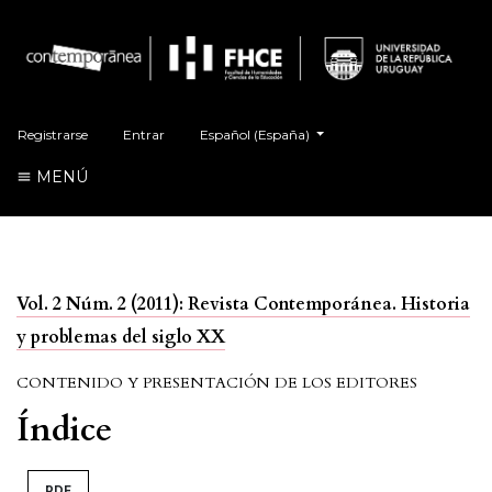
##plugins.themes.healthSciences.language.t
Registrarse
Entrar
Español (España)
MENÚ
Vol. 2 Núm. 2 (2011): Revista Contemporánea. Historia
y problemas del siglo XX
CONTENIDO Y PRESENTACIÓN DE LOS EDITORES
Índice
PDF