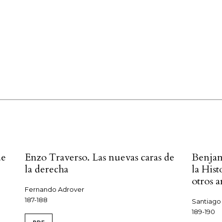
de
Enzo Traverso. Las nuevas caras de
Benja
la derecha
la Hist
otros a
Fernando Adrover
187-188
Santiago
189-190