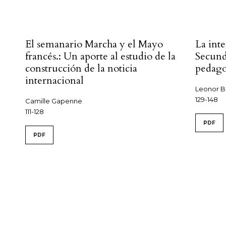
El semanario Marcha y el Mayo
La int
francés.: Un aporte al estudio de la
Secund
construcción de la noticia
pedago
internacional
Leonor B
129-148
Camille Gapenne
111-128
PDF
PDF
-