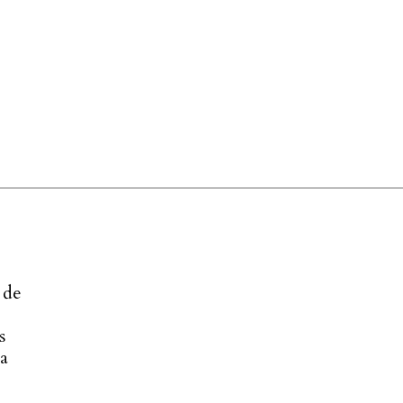
 de
s
la