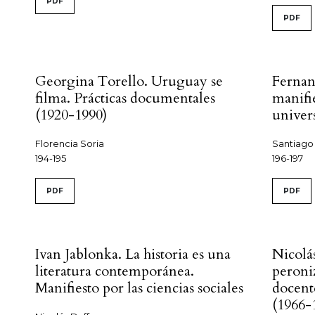
PDF
PDF
.
Georgina Torello. Uruguay se
Fernan
filma. Prácticas documentales
manifie
(1920-1990)
univer
Florencia Soria
Santiago
194-195
196-197
PDF
PDF
Ivan Jablonka. La historia es una
Nicolás
literatura contemporánea.
peroni
Manifiesto por las ciencias sociales
docent
(1966-