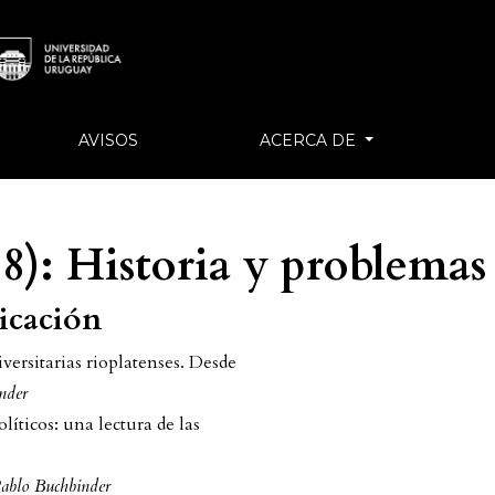
AVISOS
ACERCA DE
18): Historia y problemas
licación
versitarias rioplatenses. Desde
nder
íticos: una lectura de las
ablo Buchbinder