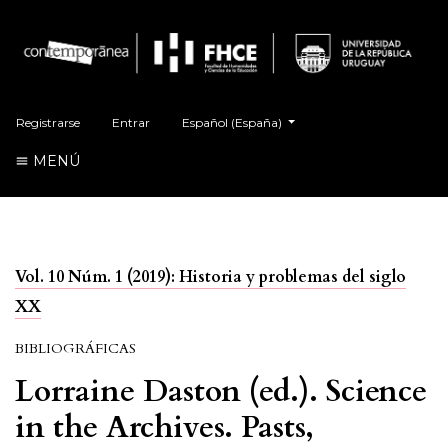
##plugins.themes.healthSciences.language.t
Registrarse
Entrar
Español (España)
MENÚ
Vol. 10 Núm. 1 (2019): Historia y problemas del siglo
XX
BIBLIOGRÁFICAS
Lorraine Daston (ed.). Science
in the Archives. Pasts,