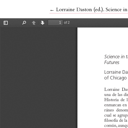
Volver a los detalles del artículo
←
Lorraine Daston (ed.). Science in