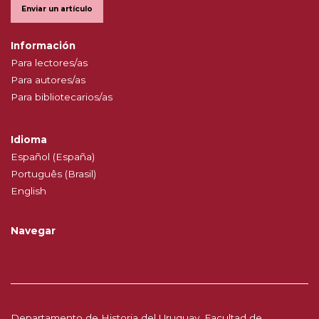
Enviar un artículo
Información
Para lectores/as
Para autores/as
Para bibliotecarios/as
Idioma
Español (España)
Português (Brasil)
English
Navegar
Departamento de Historia del Uruguay, Facultad de