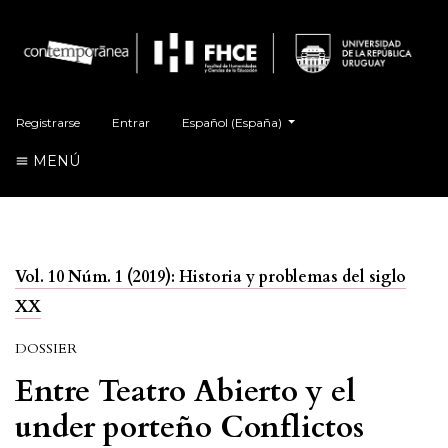
##plugins.themes.healthSciences.language.t
Registrarse
Entrar
Español (España)
MENÚ
Vol. 10 Núm. 1 (2019): Historia y problemas del siglo
XX
DOSSIER
Entre Teatro Abierto y el
under porteño Conflictos