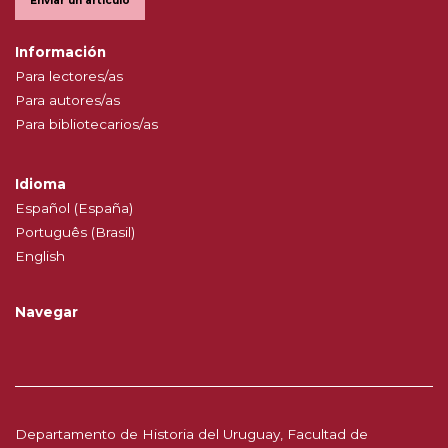
Enviar un artículo
Información
Para lectores/as
Para autores/as
Para bibliotecarios/as
Idioma
Español (España)
Português (Brasil)
English
Navegar
Departamento de Historia del Uruguay, Facultad de