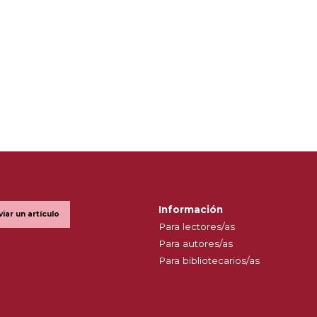
Información
viar un artículo
Para lectores/as
Para autores/as
Para bibliotecarios/as