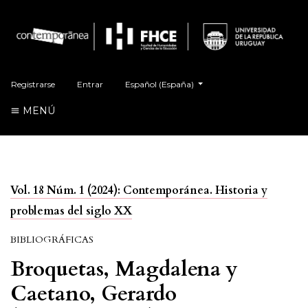
##plugins.themes.healthSciences.language.t
Registrarse
Entrar
Español (España)
MENÚ
Vol. 18 Núm. 1 (2024): Contemporánea. Historia y
problemas del siglo XX
BIBLIOGRÁFICAS
Broquetas, Magdalena y
Caetano, Gerardo