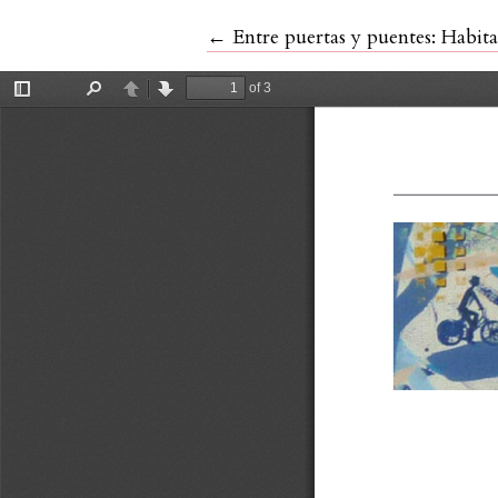
Volver a los detalles del artícul
←
Entre puertas y puentes: Habit