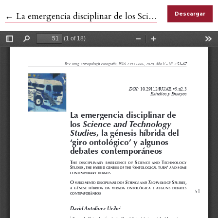
Volver a los detalles del artículo
←
La emergencia disciplinar de los Science and Technology Studies, la génesis híbrida del ‘giro ontológico’ y algunos debates contemporáneos
Descargar