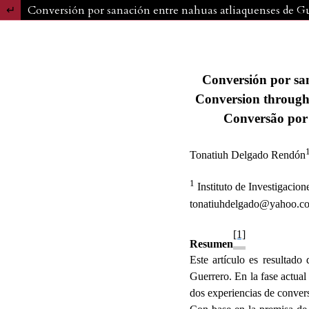
Volver a los detalles del artículo
Conversión por sanación entre nahuas atliaquenses de Gue