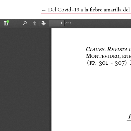
Volver a los detalles del artículo
←
Del Covid-19 a la fiebre amarilla del