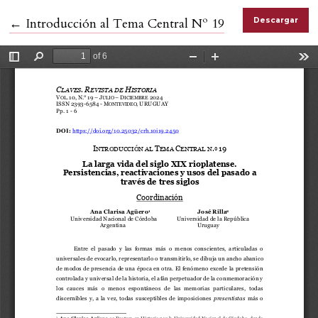
Volver a los detalles del artículo
←
Introducción al Tema Central Nº 19
Descargar