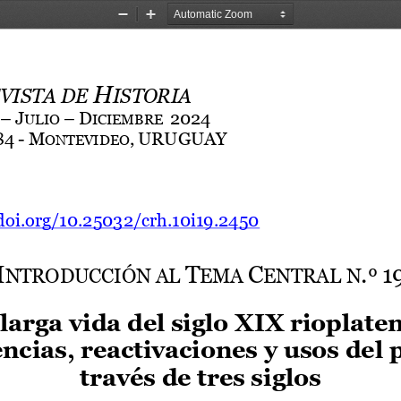
Zoom
Zoom
Out
In
H
VISTA DE 
ISTORIA
–
J
–
D
2024
ULIO 
ICIEMBRE  
84
-
M
,
URUGUAY
ONTEVIDEO
doi.org/10.25032/crh.10i19.2450
I
T
C
.
1
NTRODUCCIÓN 
AL 
EMA 
ENTRAL 
N
º 
larga vida del siglo XIX rioplaten
ncias, reactivaciones y usos del 
través de tres siglos