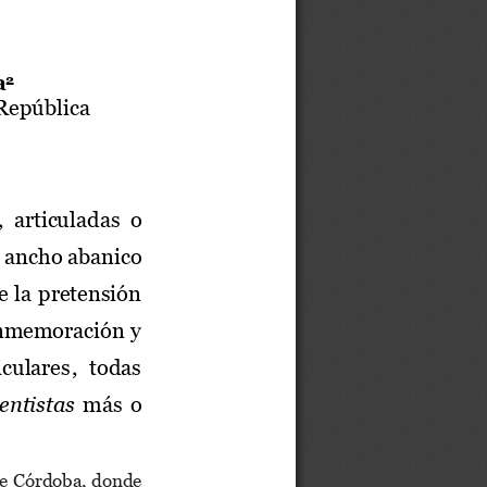
a
2
 República
  articuladas  o
 ancho abanico 
 la pretensión 
conmemoración y 
iculares
,  todas 
entistas
más o 
de Córdoba, donde 