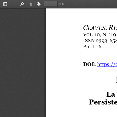
of 6
Toggle
Find
Previous
Next
Sidebar
C
.
R
LAVES
E
V
.
10,
N.°
19
OL
ISSN
2393
-
65
Pp. 1 
-
6
DOI: 
https://
La 
Persiste