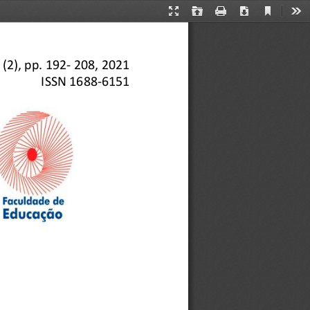
Current
Presentation
Open
Print
Download
Too
View
Mode
 (2
), pp
. 
192
-
208
,
2021
ISSN 1688
-
6151