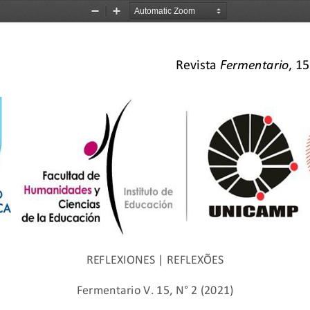
Zoom
Zoom
Out
In
Revista 
Fermentario
, 15
REFLEXIONES | REFLEXÕES
Fermentario V. 15, N° 2
(2021
)