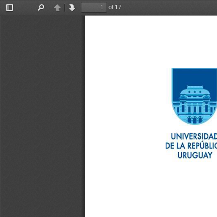
of 17
Toggle
Find
Previous
Next
Sidebar