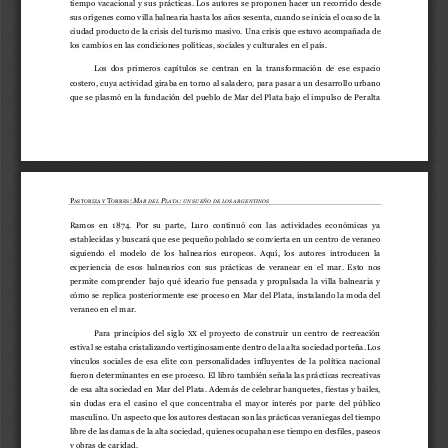
tiempo vacacional y sus prácticas
.
Los autores s
e proponen hacer un recorrido desde 
sus orígenes como villa balnearia hasta 
los años
sesenta
, 
cuando
se 
inicia 
el ocaso de la 
ciudad 
producto de la
crisis del turismo masivo
. Una crisis que estuvo
acompañada de 
los
cambios en las condiciones política
s
, social
es
y cultural
es
en el país.
Los  dos  primeros  capítulos  se  centran  en  la  transformación  de  ese  espacio 
costero
,
cuya actividad giraba en torno al saladero
,
para pasar a un desarrollo urbano 
que 
s
e plasm
ó
en
la fundación de
l pueblo de Mar del Plata bajo el impulso de Peralta 
P
T
:
M
P
:
ASTORIZA Y 
ORRES
AR DEL 
LATA
UN SUEÑO DE LOS ARG
ENTINOS
Ramos  en  1874.  Por  su  parte,  Luro 
continuó  con  las  actividades  económicas 
ya 
establecidas 
y 
buscará que ese pequeño poblado se convierta en un
centro
de veraneo
siguiendo  el  modelo  de  los  balnearios  europeos.  Aquí
,
los  autores  introducen  la 
experiencia  de
esos
balnearios
con
sus  prácticas  de  veranear  en  el  mar.  Esto
nos 
permite  comprender
bajo  qué  ideario  fue  pensad
a
y  propulsada
la  villa  balnearia  y
cómo se replica posteriormente ese proceso en Mar del Plata
,
instalando la moda del 
veraneo en el mar
.
Para
principios  del  siglo 
el  proyecto  de  construir  un  centro  de  recreación 
XX
estival se
estaba cristalizando vertiginosamente
dentro de
la alta sociedad porteña
. 
Los 
vínculos  sociales  de 
esa  elite 
con  personalidades  influyentes  de  la  política  nacional 
fueron determinantes en ese proceso.
El
libro también señala 
las prácticas recreativas
de esa alta sociedad 
en Mar del Plata
. Además
de 
celebrar banquetes, fiestas
y
baile
s
, 
sin  dudas 
era  el  casino
el  que 
concentraba  el  mayor  inter
és  por 
parte  d
el  público 
masculino
.
U
n
aspecto que los autores
destacan
son 
las prácticas veraniegas 
del
tiempo 
libre 
de
las damas de la alta sociedad, quienes ocupaban 
ese 
tiempo en desfiles, paseos 
y obras de caridad.