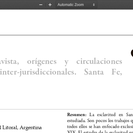
Zoom
Zoom
Out
In
vista,  orígenes  y  circulaciones
inter-jurisdiccionales.  Santa  Fe,
Resumen:  
La  esclavitud  en  Sa
estudiada. Son pocos los trabajos 
todos ellos se han enfocado exclus
e
l
L
i
t
o
r
a
l
,
A
r
g
e
n
t
i
n
a
XIX. El estudio de la esclavitud e