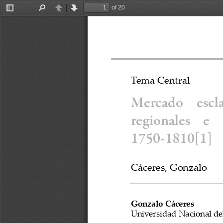
of 20
Toggle
Find
Previous
Next
Sidebar
T
e
m
a
C
e
n
t
r
a
l
Mercado  escla
regionales  e  
1750-1810
[1]
Cáceres, Gonzalo
Gonzalo Cáceres
U
n
i
v
e
r
s
i
d
a
d
N
a
c
i
o
n
a
l
d