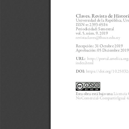
Claves. Revista de Histor
Universidad de la República, Ur
ISSN-e: 2393-6584
Periodicidad: Semestral
vol. 5, núm. 9, 2019
revistaclaves@uce.edu.uy
Recepción: 31 Octubre 2019
Aprobación: 05 Diciembre 2019
URL: 
 http://portal.amelica.o
index.html
DOI: 
https://doi.org/10.25032/
Esta obra está bajo una 
Licencia
NoComercial-CompartirIgual 4.0