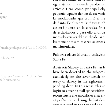
sigue siendo una deuda pendiente.
artículo  tiene  como  principal  ob
ia
pequeño espacio dentro de ese vacío
uguay
las  modalidades  que  asumió  el  mer
de Santa Fe durante las últimas dé
eje  está  puesto  en  la  circulación 
de esclavizados y para ello ahonda
mercado a través del estudio de las 
las menciones a tales circulaciones
matrimoniales.
rg/ameli/jatsRepo/241/2411015009/
Palabras clave: 
Mercado esclavista,
crh.v5i9.2
Santa Fe.
Abstract: 
Slavery in Santa Fe has
have been devoted to the subject 
 Creative Commons Atribución-
exclusively  on  the  seventeenth  
 Internacional.
study  of  slavery  in  the  eighteent
pending debt. In this sense, this a
begin to cover a small space within
reconstructs the modalities that t
city of Santa Fe during the last de
core is placed in the regional and i