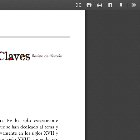
Current
Presentation
Open
Print
Download
Too
View
Mode
nta  Fe  ha  sido  escasamente
que se han dedicado al tema y
ivamente en los siglos XVII y
n el siglo XVIII, sin embargo,