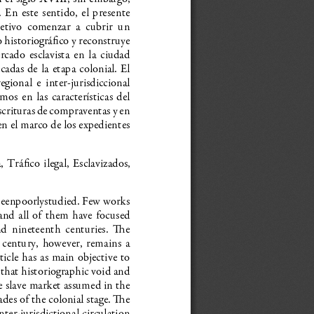
 En este sentido, el presente
jetivo  comenzar  a  cubrir  un
 historiográfico y reconstruye
cado  esclavista  en  la  ciudad
cadas de la etapa colonial. El
 regional  e  inter-jurisdiccional
mos en las características del
escrituras de compraventas y en
 en el marco de los expedientes
 Tráfico ilegal, Esclavizados,
 beenpoorlystudied. Few works
and all of them have focused
and  nineteenth  centuries.  e
h  century,  however,  remains  a
rticle has as main objective to
 that historiographic void and
he slave market assumed in the
cades of the colonial stage. e
nter-jurisdictional circulation