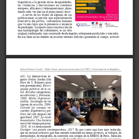
biopolíticas a la gestión de las desigualdades, 
las  violencias  y  desviaciones  en  contextos  
europeos, africanos y latinoamericanos, ahon-
dando cada vez más en el plano moral, ético.
A  través  de  los  títulos  de  algunas  de  sus  
publicaciones  se  percibe  una  especialización  
abarcativa  del  
pathos, 
sufrimiento  humano  
que va más lejos que la presencia o ausencia 
de patologías. Su aporte como construcción de 
una Antropología del sufrimiento, es no sólo 
original e informada, sino construida desde ángulos sabiamente producidos y atacados. 
En esa línea no ha dudado en recorrer terrenos difíciles (poniendo el cuerpo, 
estando
Sonnia Romero Gorski – Didier Fassin: presencia destacada en la FHCE, Universidad de la República
ahí)
.  Lo  demuestran  al
-
gunos  títulos  (traducción  
libre  de  S.  Romero  para  
esta presentación): 
Encru-
cijadas políticas de la sa-
lud. Estudios senegaleses, 
ecuatorianos  y  franceses,  
2000;  Males  impronun-
ciables. Sociología de los 
lugares de escucha, 2004; 
Cuando  los  cuerpos  re
-
cuerdan. Experiencia y po
-
lítica del sida después del 
apartheid, 2007; La razón 
humanitaria. Una historia 
moral del tiempo presente, 
2010; 
el  ya  mencionado  
Castigar:  una  pasión  contemporánea,  2017.  
Es  por  cierto  una  lista  muy  reducida,  
que no incluye artículos que han sentado autoridad en temas diversos, ni trabajos de 
antropología, de etnografía, en coautoría con colegas de la EHESS de Paris. Mención 
aparte merece su obra conjunta con Richard Rechtman, en una búsqueda que integra 