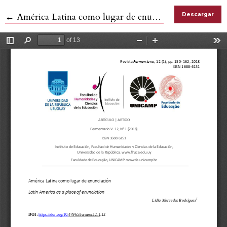
Volver a los detalles del artículo
←
América Latina como lugar de enunciación
Descargar