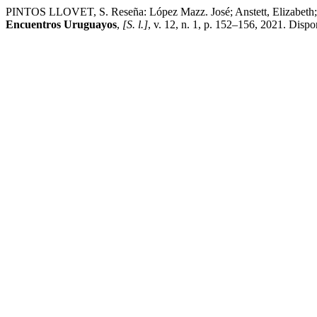
PINTOS LLOVET, S. Reseña: López Mazz. José; Anstett, Elizabeth; Mer
Encuentros Uruguayos
,
[S. l.]
, v. 12, n. 1, p. 152–156, 2021. Disp