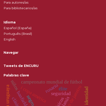
Para autores/as
Para bibliotecarios/as
Idioma
Español (España)
Português (Brasil)
English
Navegar
Tweets de ENCURU
Palabras clave
niños
campeonato mundial de fútbol
rosario
río de janeiro
selección uruguaya
i copa américa
élite
identidad
banfield
seguridad
negro
lanús
clásicos