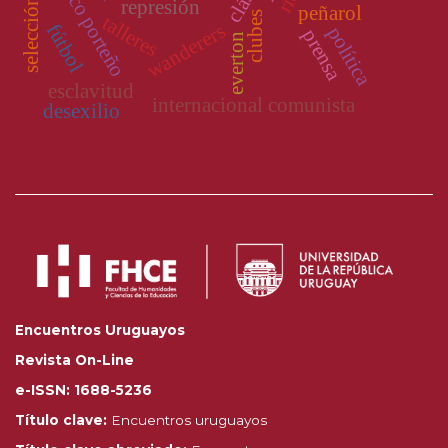
clásico porteño
represión
peñarol
clubes
talleres
wanderers
fútbol
política
prensa
everton
esclavitud
internacional comunista
desexilio
Encuentros Uruguayos
Revista On-Line
e-ISSN: 1688-5236
Título clave:
Encuentros uruguayos