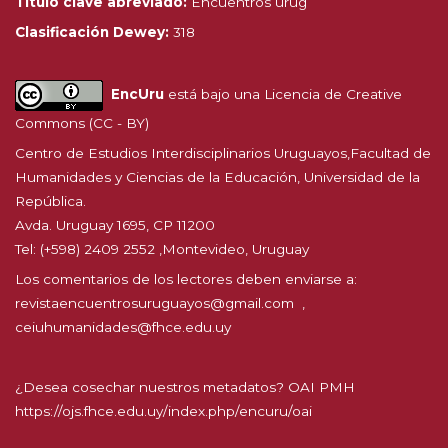
Título clave abreviado:
Encuentros urug
Clasificación Dewey:
318
EncUru
está bajo una
Licencia de Creative
Commons (CC - BY)
Centro de Estudios Interdisciplinarios Uruguayos,
Facultad de
Humanidades y Ciencias de la Educación
, Universidad de la
República.
Avda. Uruguay 1695, CP 11200
Tel: (+598) 2409 2552 ,Montevideo, Uruguay
Los comentarios de los lectores deben enviarse a:
revistaencuentrosuruguayos@gmail.com
,
ceiuhumanidades@fhce.edu.uy
¿Desea cosechar nuestros metadatos? OAI PMH
https://ojs.fhce.edu.uy/index.php/encuru/oai