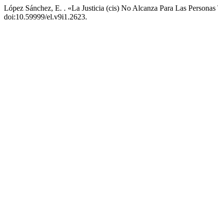
López Sánchez, E. . «La Justicia (cis) No Alcanza Para Las Persona
doi:10.59999/el.v9i1.2623.