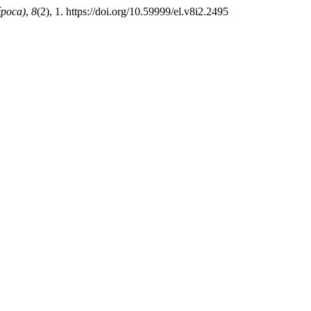
época)
,
8
(2), 1. https://doi.org/10.59999/el.v8i2.2495