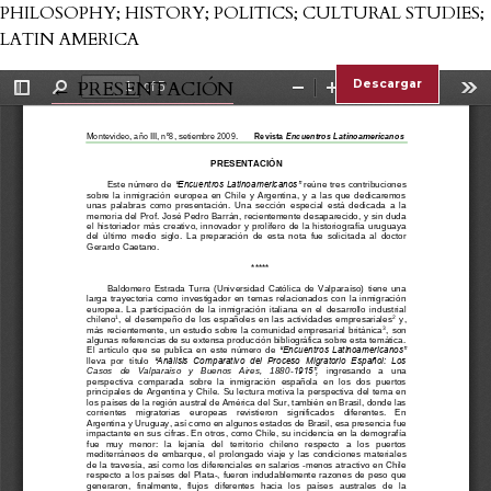
PHILOSOPHY; HISTORY; POLITICS; CULTURAL STUDIES;
LATIN AMERICA
Volver a los detalles del artículo
←
PRESENTACIÓN
Descargar