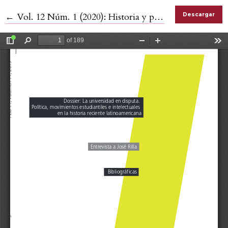
Volver a los detalles del artículo
←
Vol. 12 Núm. 1 (2020): Historia y problemas del siglo XX
Descargar