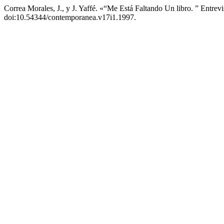
Correa Morales, J., y J. Yaffé. «“Me Está Faltando Un libro. ” Entrev
doi:10.54344/contemporanea.v17i1.1997.