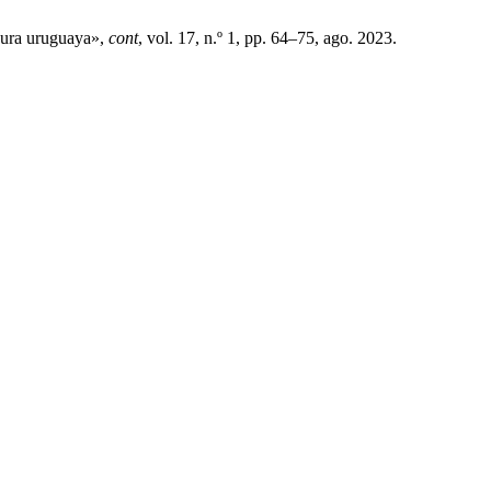
adura uruguaya»,
cont
, vol. 17, n.º 1, pp. 64–75, ago. 2023.