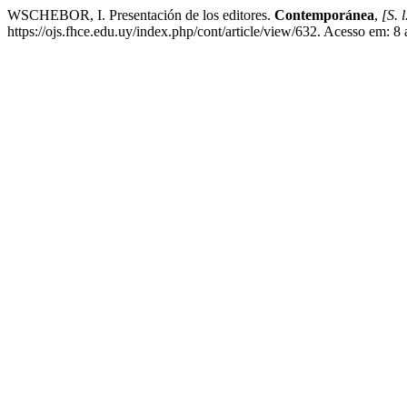
WSCHEBOR, I. Presentación de los editores.
Contemporánea
,
[S. l
https://ojs.fhce.edu.uy/index.php/cont/article/view/632. Acesso em: 8