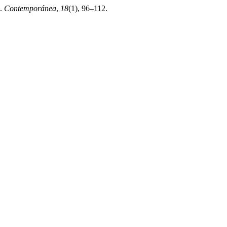
0.
Contemporánea
,
18
(1), 96–112.